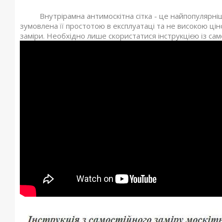
Внутрірамна антимоскітна сітка - це найпопулярніший
зумовлена її простотою в експлуатаці та не високою ці
заміри. Необхідно лише скористатися інструкцією із сам