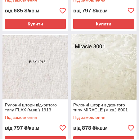
Під замовлення
Під замовлення
685
797
від
₴/кв.м
від
₴/кв.м
Купити
Купити
Рулонні штори відкритого
Рулонні штори відкритого
типу FLAX (м.кв.) 1913
типу MIRACLE (м.кв.) 8001
Під замовлення
Під замовлення
797
878
від
₴/кв.м
від
₴/кв.м