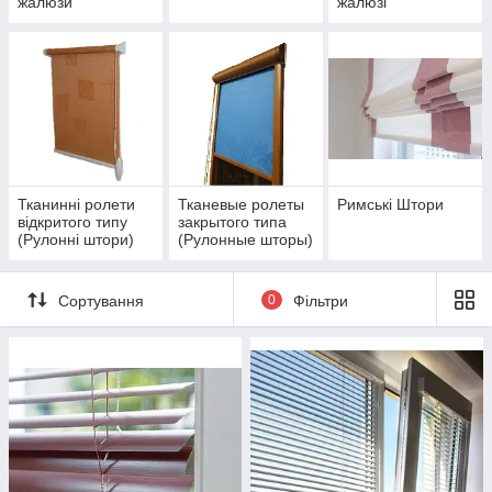
жалюзи
жалюзі
Тканинні ролети
Тканевые ролеты
Римські Штори
відкритого типу
закрытого типа
(Рулонні штори)
(Рулонные шторы)
Сортування
0
Фільтри