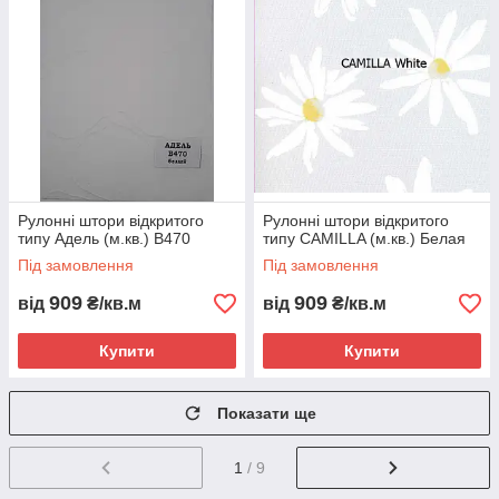
Рулонні штори відкритого
Рулонні штори відкритого
типу Aдель (м.кв.) В470
типу CAMILLA (м.кв.) Белая
Під замовлення
Під замовлення
909
909
від
₴/кв.м
від
₴/кв.м
Купити
Купити
Показати ще
1
/ 9