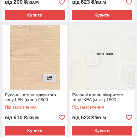
200
623
від
₴/кв.м
від
₴/кв.м
Купити
Купити
Рулонні штори відкритого
Рулонні штори відкритого
типу LEN (м.кв.) 0800
типу IKEA (м.кв.) 1800
Під замовлення
Під замовлення
610
623
від
₴/кв.м
від
₴/кв.м
Купити
Купити