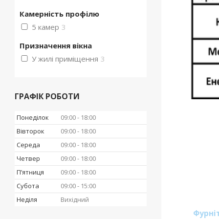
Камерність профілю
5 камер
3
Призначення вікна
У жилі приміщення
3
ГРАФІК РОБОТИ
Понеділок
09:00
18:00
Вівторок
09:00
18:00
Середа
09:00
18:00
Четвер
09:00
18:00
Пʼятниця
09:00
18:00
Субота
09:00
15:00
Неділя
Вихідний
Фурні