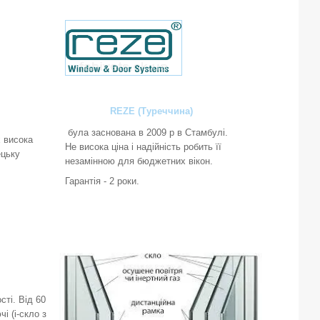
REZE (Туреччина)
була заснована в 2009 р в Стамбулі.
х висока
Не висока ціна і надійність робить її
ецьку
незамінною для бюджетних вікон.
Гарантія - 2 роки.
ті. Від 60
і (і-скло з