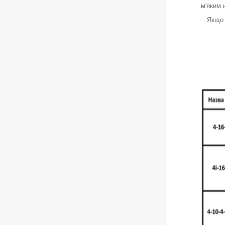
м'яким 
Якщо Ва