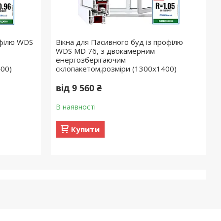
офілю WDS
Вікна для Пасивного буд із профілю
WDS МD 76, з двокамерним
енергозберігаючим
400)
склопакетом,розміри (1300х1400)
від 9 560 ₴
В наявності
Купити