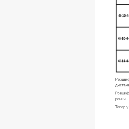
Розшифр
дистанц
Розшифр
рамки - 
Тепер у