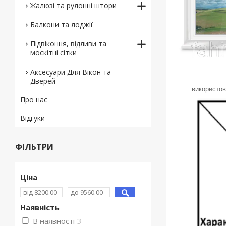
Жалюзі та рулонні штори
Балкони та лоджії
Підвіконня, відливи та
москітні сітки
Аксесуари Для Вікон та
Дверей
використов
Про нас
Відгуки
ФІЛЬТРИ
Ціна
Наявність
В наявності
3