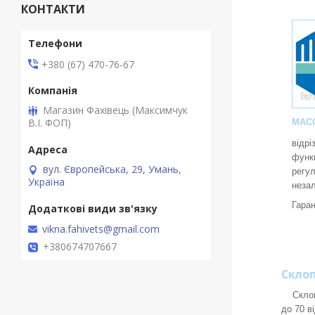
КОНТАКТИ
+380 (67) 470-76-67
Магазин Фахівець (Максимчук
В.І. ФОП)
МАСО
відрі
функц
вул. Європейська, 29, Умань,
регу
Україна
неза
Гаран
vikna.fahivets@gmail.com
+380674707667
Скло
Склопак
до 70 в