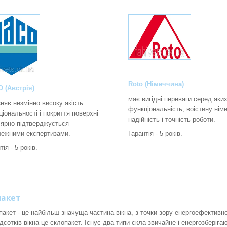
Roto (Німеччина)
 (Австрія)
має вигідні переваги серед яки
зняє незмінно високу якість
функціональність, воістину нім
іональності і покриття поверхні
надійність і точність роботи.
лярно підтверджується
лежними експертизами.
Гарантія - 5 років.
тія - 5 років.
пакет
ет - це найбільш значуща частина вікна, з точки зору енергоефективнос
ідсотків вікна це склопакет. Існує два типи скла звичайне і енергозберігаюч