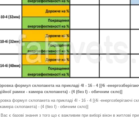
овка формул склопакета на прикладі 4І - 16 - 4 [(4i -енергозберіга
ійної рамки - камера склопакета) - (4 (без І) - обичним скло)]
овка формул склопакета на прикладі 4І - 16 - 4 [(4i -енергозберігаючі ск
камера склопакета) - (4 (без І) - обичним скло)]
 Вас є базові знання з того що є важливим при виборі вікон в житлові пр