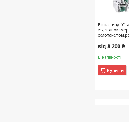
Вікна типу "Ст
6S, з двокаме
склопакетом,р
від 8 200 ₴
В наявності
Купити