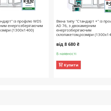
андарт" із профілю WDS
Вікна типу "Стандарт +" із пр
рним енергозберігаючим
AD 76, з двокамерним
озміри (1300х1400)
енергозберігаючим
склопакетом,розміри (1300х1
від 8 680 ₴
В наявності
Купити