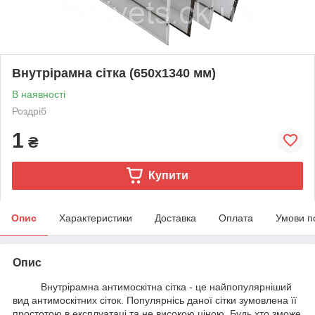
Внутрірамна сітка (650х1340 мм)
В наявності
Роздріб
1
₴
Купити
Опис
Характеристики
Доставка
Оплата
Умови п
Опис
Внутрірамна антимоскітна сітка - це найпопулярніший
вид антимоскітних сіток. Популярнісь даної сітки зумовлена її
простотою в експлуатаці та не високою ціною. Будь хто зможе