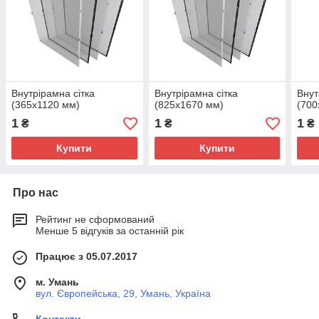
Внутрірамна сітка
Внутрірамна сітка
Внут
(365х1120 мм)
(825х1670 мм)
(700
1
1
1
₴
₴
₴
Купити
Купити
Про нас
Рейтинг не сформований
Менше 5 відгуків за останній рік
Працює з 05.07.2017
м. Умань
вул. Європейська, 29, Умань, Україна