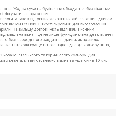
а вікна. Жодна сучасна будівля не обходиться без віконних
на, так і зіпсувати все враження.
 вологи, а також від різних механічних дій. Завдяки відливам
 між вікном і стіною. В якості сировини для виготовлення
теріали. Найбільшу довговічність відливам віконним
відливши на вікна – це не лише функціональна деталь, але і
вого безпосереднього завдання відливи, як правило,
вікон і цоколя краще всього відповідно до кольору вікна,
инкованої сталі білого та коричневого кольору. Для
го клієнта, ми виготовляємо відливи з «шагом» в 10 мм,