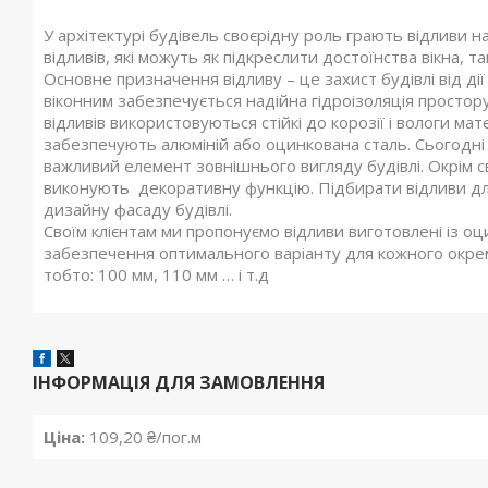
У архітектурі будівель своєрідну роль грають відливи н
відливів, які можуть як підкреслити достоїнства вік
Основне призначення відливу – це захист будівлі від дії
віконним забезпечується надійна гідроізоляція простору
відливів використовуються стійкі до корозії і вологи ма
забезпечують алюміній або оцинкована сталь. Сьогодні 
важливий елемент зовнішнього вигляду будівлі. Окрім с
виконують декоративну функцію. Підбирати відливи для 
дизайну фасаду будівлі.
Своїм клієнтам ми пропонуємо відливи виготовлені із оц
забезпечення оптимального варіанту для кожного окремо
тобто: 100 мм, 110 мм … і т.д
ІНФОРМАЦІЯ ДЛЯ ЗАМОВЛЕННЯ
Ціна:
109,20 ₴/пог.м