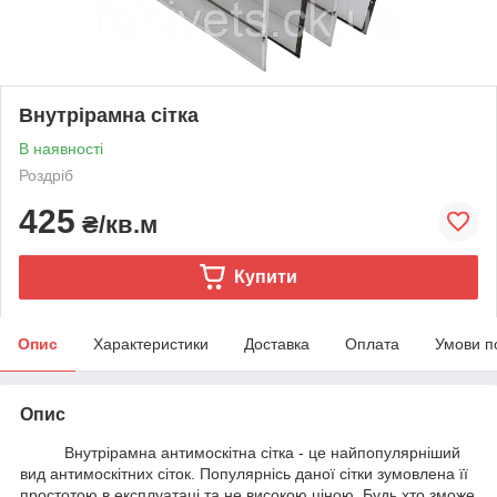
Внутрірамна сітка
В наявності
Роздріб
425
₴/кв.м
Купити
Опис
Характеристики
Доставка
Оплата
Умови п
Опис
Внутрірамна антимоскітна сітка - це найпопулярніший
вид антимоскітних сіток. Популярнісь даної сітки зумовлена її
простотою в експлуатаці та не високою ціною. Будь хто зможе