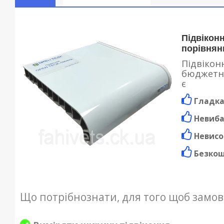
Підвікон
порівнян
Підвікон
бюджетно
є
Гладка
Невиба
Невисо
Безкошт
Що потрібнознати, для того щоб замов