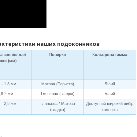
актеристики наших подоконников
а зовнішньої
Поверхя
Кольорова гамма
інки (мм)
4 - 1.8 мм
Матова (Пориста)
Білий
,8-2 мм
Глянсова (гладка)
Білий
6 - 2,8 мм
Глянсова / Матова
Доступний широкий вибір
(гладка)
кольорів