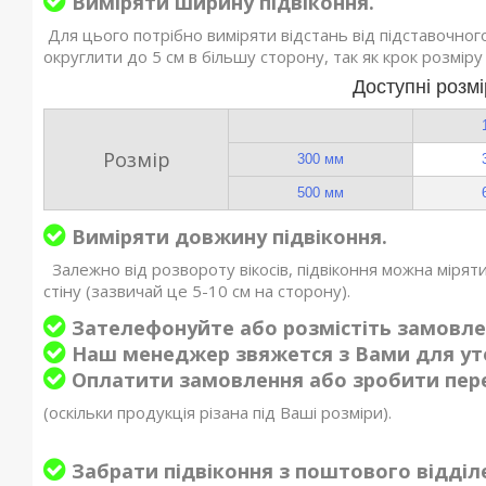
Виміряти ширину підвіконня.
Для цього потрібно виміряти відстань від підставочног
округлити до 5 см в більшу сторону, так як крок розміру
Доступні розм
Розмір
300 мм
500 мм
Виміряти довжину підвіконня.
Залежно від розвороту вікосів, підвіконня можна міряти 
стіну (зазвичай це 5-10 см на сторону).
Зателефонуйте або розмістіть замовлен
Наш менеджер звяжется з Вами для ут
Оплатити замовлення або зробити пе
(оскільки продукція різана під Ваші розміри).
Забрати підвіконня з поштового відді