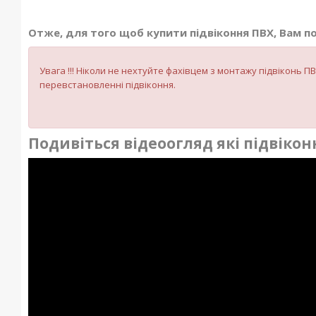
Отже, для того щоб купити підвіконня ПВХ, Вам по
Увага !!! Ніколи не нехтуйте фахівцем з монтажу підвіконь
перевстановленні підвіконня.
Подивіться відеоогляд які підвіко