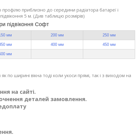
о профілю приблизно до середини радіатора батареї і
 підвіконня 5 м. (Див таблицю розмірів)
іри підвіконня Софт
150 мм
200 мм
250 мм
350 мм
400 мм
450 мм
600 мм
як по ширині вікна тоді коли укоси прямі, так і з виходом на
ня на сайті.
очнення деталей замовлення.
редоплату
лення.