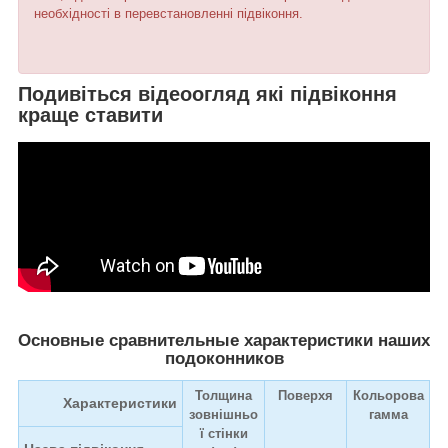
необхідності в перевстановленні підвіконня.
Подивіться відеоогляд які підвіконня
краще ставити
Основные сравнительные характеристики наших
подоконников
Толщина
Поверхя
Кольорова
Характеристики
зовнішньо
гамма
ї стінки