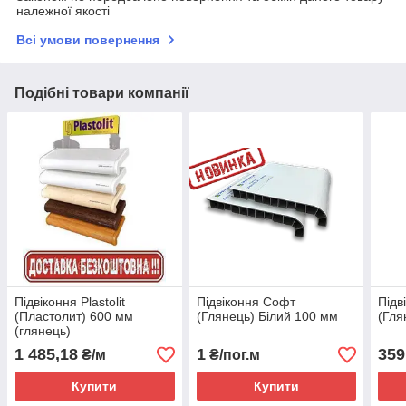
належної якості
Всі умови повернення
Подібні товари компанії
Підвіконня Plastolit
Підвіконня Софт
Підв
(Пластолит) 600 мм
(Глянець) Білий 100 мм
(Гля
(глянець)
1 485,18
1
359
₴/м
₴/пог.м
Купити
Купити