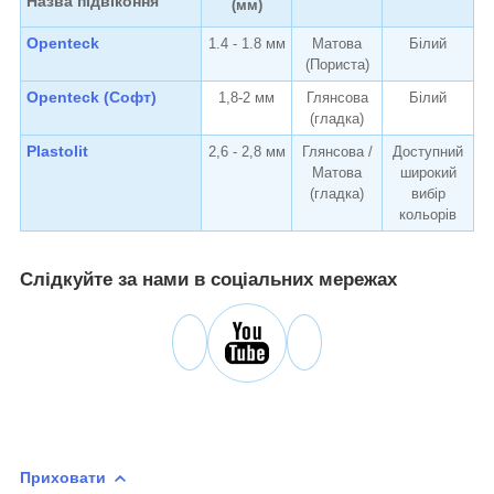
Назва підвіконня
(мм)
Openteck
1.4 - 1.8 мм
Матова
Білий
(Пориста)
Openteck (Софт)
1,8-2 мм
Глянсова
Білий
(гладка)
Plastolit
2,6 - 2,8 мм
Глянсова /
Доступний
Матова
широкий
(гладка)
вибір
кольорів
Слідкуйте за нами в соціальних мережах
Приховати