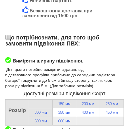
Невисока вартість
Безкоштовна доставка при
замовленні від 1500 грн.
Що потрібнознати, для того щоб
замовити підвіконня ПВХ:
Виміряти ширину підвіконня.
Для цього потрібно виміряти відстань від
підставочного профілю приблизно до середини радіатора
батареї і округлити до 5 см в більшу сторону, так як крок
розміру підвіконня 5 м. (Див таблицю розмірів)
Доступні розміри підвіконня Софт
150 мм
200 мм
250 мм
Розмір
300 мм
350 мм
400 мм
450 мм
500 мм
600 мм