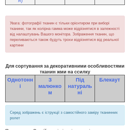
я)
Увага: фотографії тканин є тільки орієнтиром при виборі
тканини, так як колірна гамма може відрізнятися в залежності
від налаштувань Вашого монітора. Зображення тканин, що
переливаються також будуть трохи відрізнятися від реальної
картини
Для сортування за декоративними особливостями
тканин жми на ссилку
Однотонн
З
Під
Блекаут
і
малюнко
натураль
м
ні
Серед зображень є іструкції з самостійного заміру тканинних
ролет