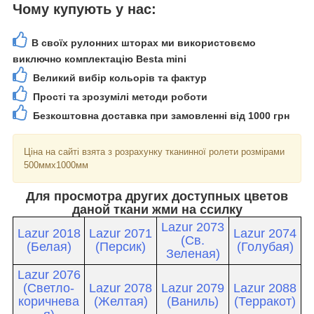
Чому купують у нас:
В своїх рулонних шторах ми використовємо
виключно комплектацію Besta mini
Великий вибір кольорів та фактур
Прості та зрозумілі методи роботи
Безкоштовна доставка при замовленні від 1000 грн
Ціна на сайті взята з розрахунку тканинної ролети розмірами
500ммх1000мм
Для просмотра других доступных цветов
даной ткани жми на ссилку
Lazur 2073
Lazur 2018
Lazur 2071
Lazur 2074
(Св.
(Белая)
(Персик)
(Голубая)
Зеленая)
Lazur 2076
(Светло-
Lazur 2078
Lazur 2079
Lazur 2088
коричнева
(Желтая)
(Ваниль)
(Терракот)