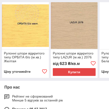
Рулонні штори відкритого
Рулонні штори відкритого
Руло
типу ОРБІТА б/о (м.кв.)
типу LAZUR (м.кв.) 2076
типу
Желтая
Бел
623
від
₴/кв.м
Ціну уточнюйте
Цін
Купити
Про нас
Рейтинг не сформований
Менше 5 відгуків за останній рік
Працює з 05.07.2017