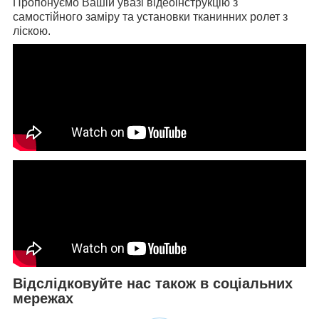
Пропонуємо Вашій увазі відеоінструкцію з
самостійного заміру та установки тканинних ролет з
ліскою.
Відслідковуйте нас також в соціальних
мережах