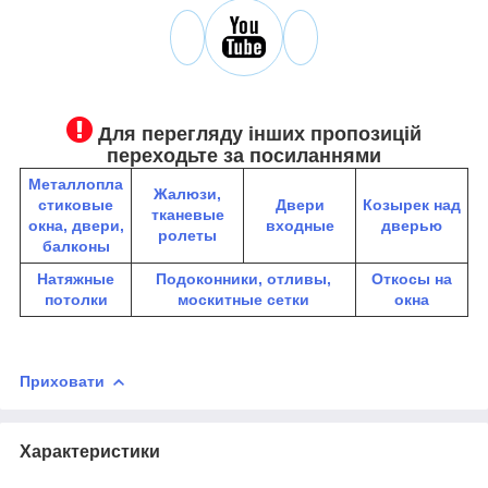
Для перегляду інших пропозицій
переходьте за посиланнями
Металлопла
Жалюзи,
стиковые
Двери
К
озырек над
тканевые
окна, двери,
входные
дверью
ролеты
балконы
Натяжные
Подоконники, отливы,
Откосы на
потолки
москитные сетки
окна
Приховати
Характеристики