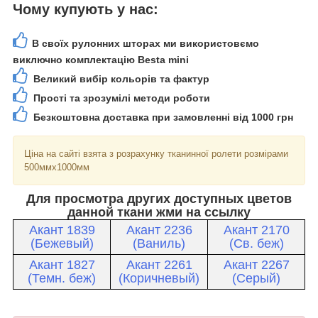
Чому купують у нас:
В своїх рулонних шторах ми використовємо
виключно комплектацію Besta mini
Великий вибір кольорів та фактур
Прості та зрозумілі методи роботи
Безкоштовна доставка при замовленні від 1000 грн
Ціна на сайті взята з розрахунку тканинної ролети розмірами
500ммх1000мм
Для просмотра других доступных цветов
данной ткани жми на ссылку
Акант 1839
Акант 2236
Акант 2170
(Бежевый)
(Ваниль)
(Св. беж)
Акант 1827
Акант 2261
Акант 2267
(Темн. беж)
(Коричневый)
(Серый)