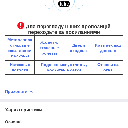
Для перегляду інших пропозицій
переходьте за посиланнями
Металлопла
Жалюзи,
стиковые
Двери
К
озырек над
тканевые
окна, двери,
входные
дверью
ролеты
балконы
Натяжные
Подоконники, отливы,
Откосы на
потолки
москитные сетки
окна
Приховати
Характеристики
Основні