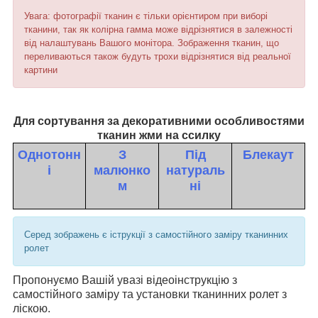
Увага: фотографії тканин є тільки орієнтиром при виборі
тканини, так як колірна гамма може відрізнятися в залежності
від налаштувань Вашого монітора. Зображення тканин, що
переливаються також будуть трохи відрізнятися від реальної
картини
Для сортування за декоративними особливостями
тканин жми на ссилку
Однотонн
З
Під
Блекаут
і
малюнко
натураль
м
ні
Серед зображень є іструкції з самостійного заміру тканинних
ролет
Пропонуємо Вашій увазі відеоінструкцію з
самостійного заміру та установки тканинних ролет з
ліскою.