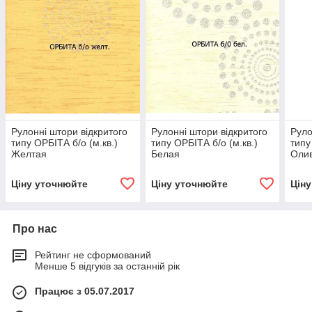
Рулонні штори відкритого
Рулонні штори відкритого
Руло
типу ОРБІТА б/о (м.кв.)
типу ОРБІТА б/о (м.кв.)
типу
Желтая
Белая
Оли
Ціну уточнюйте
Ціну уточнюйте
Цін
Про нас
Рейтинг не сформований
Менше 5 відгуків за останній рік
Працює з 05.07.2017