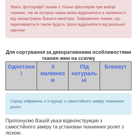
Увага: фотографії тканин є тільки орієнтиром при виборі
тканини, так як колірна гамма може відрізнятися в залежності
від налаштувань Вашого монітора. Зображення тканин, що
переливаються також будуть трохи відрізнятися від реальної
картини
Для сортування за декоративними особливостями
тканин жми на ссилку
Однотонн
З
Під
Блекаут
і
малюнко
натураль
м
ні
Серед зображень є іструкції з самостійного заміру тканинних
ролет
Пропонуємо Вашій увазі відеоінструкцію з
самостійного заміру та установки тканинних ролет з
ліскою.