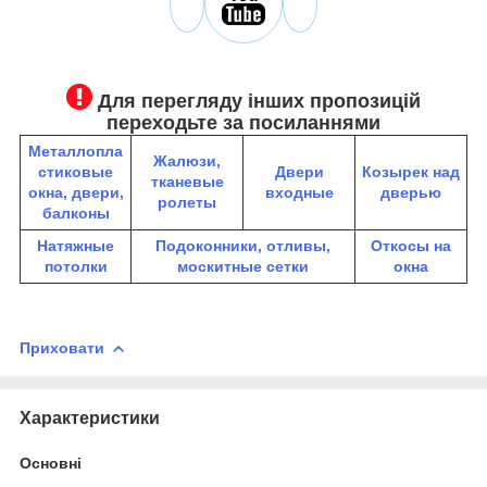
Для перегляду інших пропозицій
переходьте за посиланнями
Металлопла
Жалюзи,
стиковые
Двери
К
озырек над
тканевые
окна, двери,
входные
дверью
ролеты
балконы
Натяжные
Подоконники, отливы,
Откосы на
потолки
москитные сетки
окна
Приховати
Характеристики
Основні