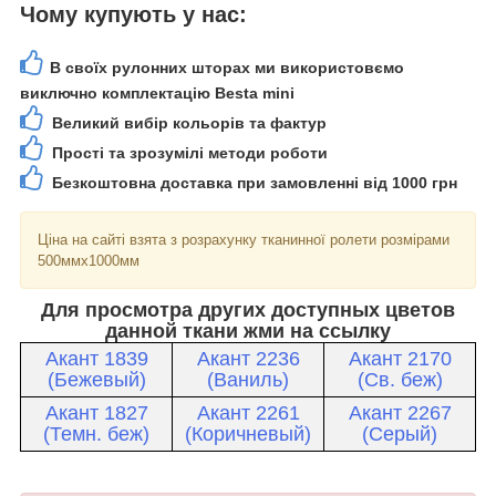
Чому купують у нас:
В своїх рулонних шторах ми використовємо
виключно комплектацію Besta mini
Великий вибір кольорів та фактур
Прості та зрозумілі методи роботи
Безкоштовна доставка при замовленні від 1000 грн
Ціна на сайті взята з розрахунку тканинної ролети розмірами
500ммх1000мм
Для просмотра других доступных цветов
данной ткани жми на ссылку
Акант 1839
Акант 2236
Акант 2170
(Бежевый)
(Ваниль)
(Св. беж)
Акант 1827
Акант 2261
Акант 2267
(Темн. беж)
(Коричневый)
(Серый)