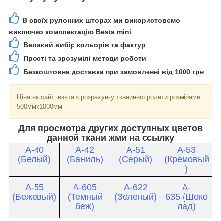
В своїх рулонних шторах ми використовємо
виключно комплектацію Besta mini
Великий вибір кольорів та фактур
Прості та зрозумілі методи роботи
Безкоштовна доставка при замовленні від 1000 грн
Ціна на сайті взята з розрахунку тканинної ролети розмірами
500ммх1000мм
Для просмотра других доступных цветов
данной ткани жми на ссылку
A-40
A-42
A-51
A-53
(Белый)
(Ваниль)
(Серый)
(Кремовый
)
A-55
A-605
A-622
A-
(Бежевый)
(Темный
(Зеленый)
635 (Шоко
беж)
лад)