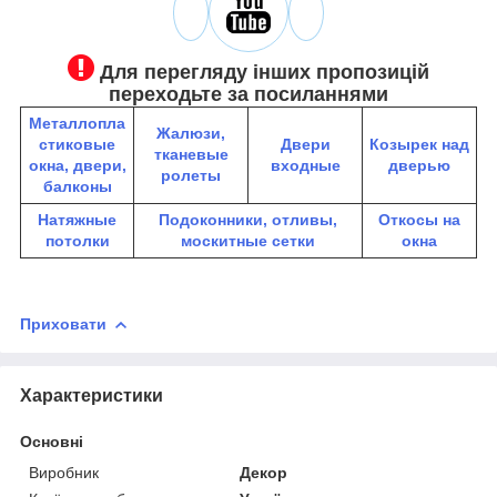
Для перегляду інших пропозицій
переходьте за посиланнями
Металлопла
Жалюзи,
стиковые
Двери
К
озырек над
тканевые
окна, двери,
входные
дверью
ролеты
балконы
Натяжные
Подоконники, отливы,
Откосы на
потолки
москитные сетки
окна
Приховати
Характеристики
Основні
Виробник
Декор