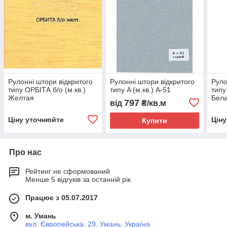
Рулонні штори відкритого
Рулонні штори відкритого
Руло
типу ОРБІТА б/о (м.кв.)
типу A (м.кв.) А-51
типу
Желтая
Бел
797
від
₴/кв.м
Ціну уточнюйте
Цін
Купити
Про нас
Рейтинг не сформований
Менше 5 відгуків за останній рік
Працює з 05.07.2017
м. Умань
вул. Європейська, 29, Умань, Україна