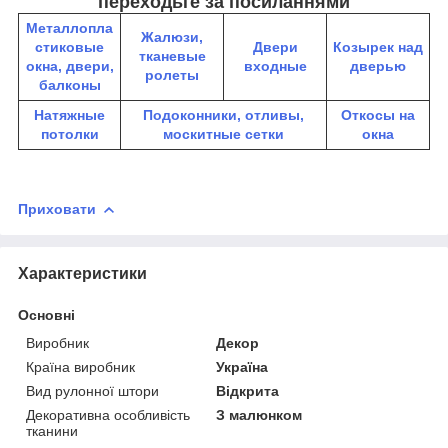
переходьте за посиланнями
Металлопла
Жалюзи,
стиковые
Двери
К
озырек над
тканевые
окна, двери,
входные
дверью
ролеты
балконы
Натяжные
Подоконники, отливы,
Откосы на
потолки
москитные сетки
окна
Приховати
Характеристики
Основні
Виробник
Декор
Країна виробник
Україна
Вид рулонної штори
Відкрита
Декоративна особливість
З малюнком
тканини