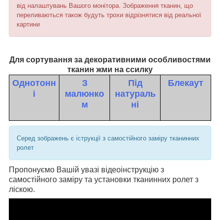
від налаштувань Вашого монітора. Зображення тканин, що
переливаються також будуть трохи відрізнятися від реальної
картини
Для сортування за декоративними особливостями
тканин жми на ссилку
Однотонн
З
Під
Блекаут
і
малюнко
натураль
м
ні
Серед зображень є іструкції з самостійного заміру тканинних
ролет
Пропонуємо Вашій увазі відеоінструкцію з
самостійного заміру та установки тканинних ролет з
ліскою.