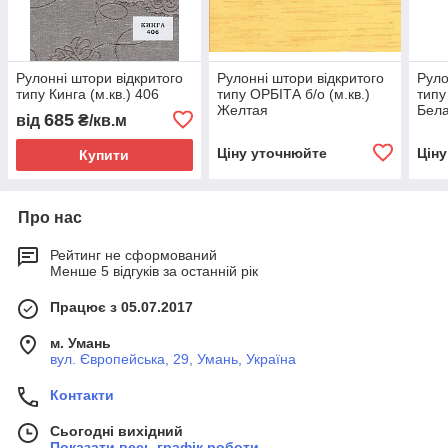
Рулонні штори відкритого
Рулонні штори відкритого
Руло
типу Кинга (м.кв.) 406
типу ОРБІТА б/о (м.кв.)
типу
Желтая
Бел
685
від
₴/кв.м
Ціну уточнюйте
Цін
Купити
Про нас
Рейтинг не сформований
Менше 5 відгуків за останній рік
Працює з 05.07.2017
м. Умань
вул. Європейська, 29, Умань, Україна
Контакти
Сьогодні вихідний
Показати весь графік роботи