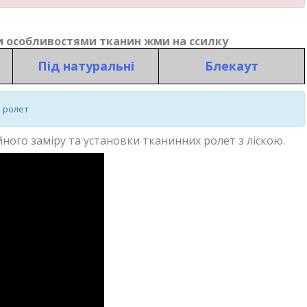
 особливостями тканин жми на ссилку
Під натуральні
Блекаут
х ролет
ного заміру та установки тканинних ролет з ліскою.