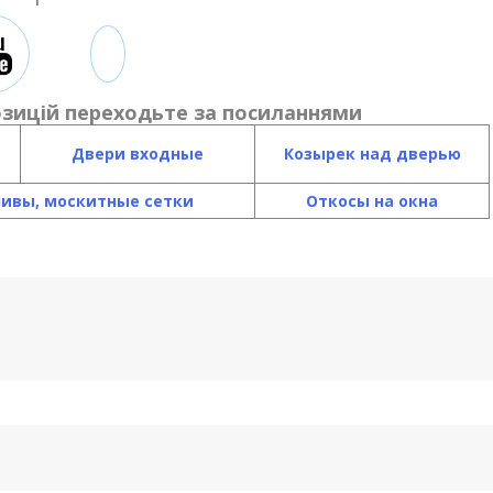
зицій переходьте за посиланнями
Двери входные
К
озырек над дверью
ливы, москитные сетки
Откосы на окна