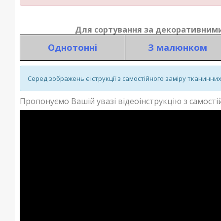
Для сортування за декоративними
Однотонні
З малюнком
Серед зображень є іструкції з самостійного заміру тканинни
Пропонуємо Вашій увазі відеоінструкцію з самостій