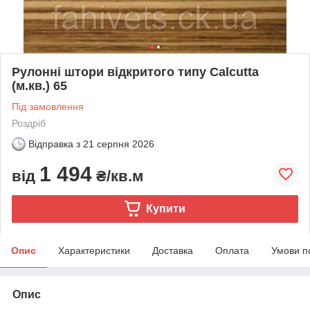
Рулонні штори відкритого типу Calcutta
(м.кв.) 65
Під замовлення
Роздріб
Відправка з
21 серпня 2026
1 494
від
₴/кв.м
Купити
Опис
Характеристики
Доставка
Оплата
Умови п
Опис