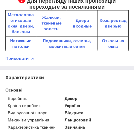
Для перегляду інших пропозицій
переходьте за посиланнями
Металлопла
Жалюзи,
стиковые
Двери
К
озырек над
тканевые
окна, двери,
входные
дверью
ролеты
балконы
Натяжные
Подоконники, отливы,
Откосы на
потолки
москитные сетки
окна
Приховати
Характеристики
Основні
Виробник
Декор
Країна виробник
Україна
Вид рулонної штори
Відкрита
Механізм управління
Ланцюговий
Характеристика тканини
Звичайна