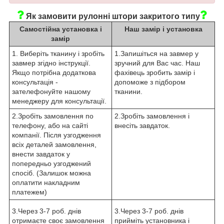
Як замовити рулонні штори закритого типу
Самостійна установка і
Наш замір і установка
замір
1. Виберіть тканину і зробіть
1.Запишіться на завмер у
завмер згідно інструкції.
зручний для Вас час. Наш
Якщо потрібна додаткова
фахівець зробить замір і
консультація -
допоможе з підбором
зателефонуйте нашому
тканини.
менеджеру для консультації.
2.Зробіть замовлення по
2.Зробіть замовлення і
телефону, або на сайті
внесіть завдаток.
компанії. Після узгодження
всіх деталей замовлення,
внести завдаток у
попередньо узгоджений
спосіб. (Залишок можна
оплатити накладним
платежем)
3.Через 3-7 роб. днів
3.Через 3-7 роб. днів
отримаєте своє замовлення
прийміть установника і