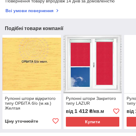
Повернення товару впродовж 14 днів за домовленістю
Всі умови повернення
Подібні товари компанії
Рулонні штори відкритого
Рулонні штори Закритого
Руло
типу ОРБІТА б/о (м.кв.)
типу LAZUR
типу
Желтая
1 412
від
₴/кв.м
від
Ціну уточнюйте
Купити