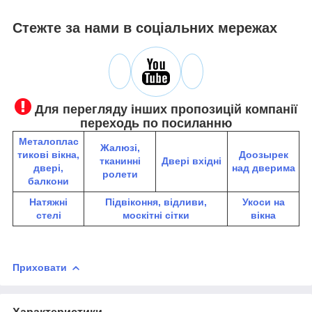
Стежте за нами в соціальних мережах
Для перегляду інших пропозицій компанії
переходь по посиланню
Металоплас
Жалюзі,
тикові вікна,
До
озырек
тканинні
Двері вхідні
двері,
над дверима
ролети
балкони
Натяжні
Підвіконня, відливи,
Укоси на
стелі
москітні сітки
вікна
Приховати