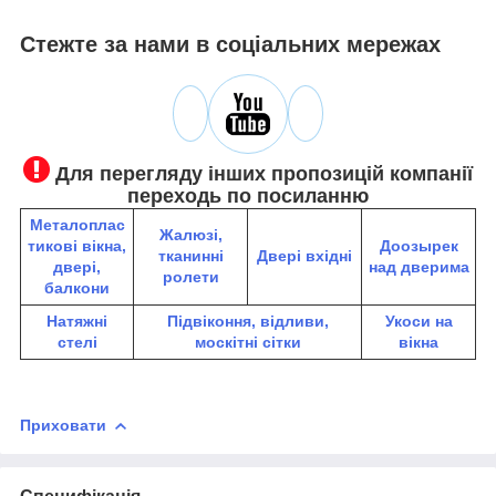
Стежте за нами в соціальних мережах
Для перегляду інших пропозицій компанії
переходь по посиланню
Металоплас
Жалюзі,
тикові вікна,
До
озырек
тканинні
Двері вхідні
двері,
над дверима
ролети
балкони
Натяжні
Підвіконня, відливи,
Укоси на
стелі
москітні сітки
вікна
Приховати