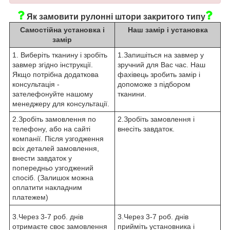
Як замовити рулонні штори закритого типу
Самостійна установка і
Наш замір і установка
замір
1. Виберіть тканину і зробіть
1.Запишіться на завмер у
завмер згідно інструкції.
зручний для Вас час. Наш
Якщо потрібна додаткова
фахівець зробить замір і
консультація -
допоможе з підбором
зателефонуйте нашому
тканини.
менеджеру для консультації.
2.Зробіть замовлення по
2.Зробіть замовлення і
телефону, або на сайті
внесіть завдаток.
компанії. Після узгодження
всіх деталей замовлення,
внести завдаток у
попередньо узгоджений
спосіб. (Залишок можна
оплатити накладним
платежем)
3.Через 3-7 роб. днів
3.Через 3-7 роб. днів
отримаєте своє замовлення
прийміть установника і