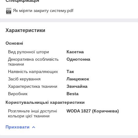
Специфікація
Як міряти закриту систему.pdf
Характеристики
Основні
Вид рулонної штори
Касетна
Декоративна особливість
Однотонна
тканини
Наявність напраляющих
Так
Засіб керування
Ланцюжок
Характеристика тканини
Звичайна
Виробник
Besta
Користувальницькі характеристики
Розгляньте інші доступні
WODA 1827 (Коричнева)
кольори цієї тканини
Приховати