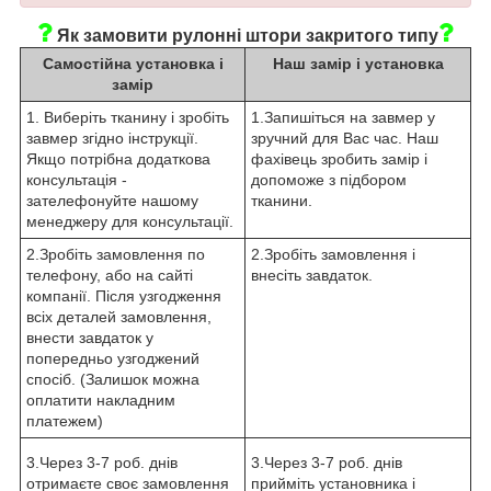
Як замовити рулонні штори закритого типу
Самостійна установка і
Наш замір і установка
замір
1. Виберіть тканину і зробіть
1.Запишіться на завмер у
завмер згідно інструкції.
зручний для Вас час. Наш
Якщо потрібна додаткова
фахівець зробить замір і
консультація -
допоможе з підбором
зателефонуйте нашому
тканини.
менеджеру для консультації.
2.Зробіть замовлення по
2.Зробіть замовлення і
телефону, або на сайті
внесіть завдаток.
компанії. Після узгодження
всіх деталей замовлення,
внести завдаток у
попередньо узгоджений
спосіб. (Залишок можна
оплатити накладним
платежем)
3.Через 3-7 роб. днів
3.Через 3-7 роб. днів
отримаєте своє замовлення
прийміть установника і