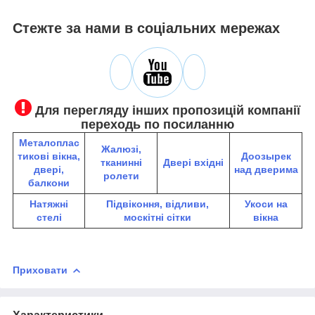
Стежте за нами в соціальних мережах
Для перегляду інших пропозицій компанії
переходь по посиланню
Металоплас
Жалюзі,
тикові вікна,
До
озырек
тканинні
Двері вхідні
двері,
над дверима
ролети
балкони
Натяжні
Підвіконня, відливи,
Укоси на
стелі
москітні сітки
вікна
Приховати