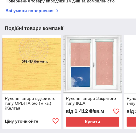
Повернення товару впродовж 14 днів за домовленістю
Всі умови повернення
Подібні товари компанії
Рулонні штори відкритого
Рулонні штори Закритого
Руло
типу ОРБІТА б/о (м.кв.)
типу IKEA
тип
Желтая
1 412
від
₴/кв.м
від
Ціну уточнюйте
Купити