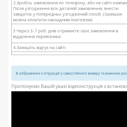
2.Зробіть замовлення по телефону, або на сайті компані
Після узгодження всіх деталей замовлення, внести
завдаток у попередньо узгоджений спосіб. (Залишок
можна оплатити накладним платежем)
3.Через 3-7 роб. днів отримаєте своє замовлення в
відділення перевізника
4.Залишіть відгук на сайті
В зображенні є іструкція з самостійного виміру тканинних ро
Пропонуємо Вашій увазі відеоінструкція з встано