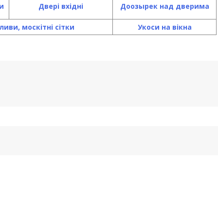
и
Двері вхідні
До
озырек над дверима
ливи, москітні сітки
Укоси на вікна