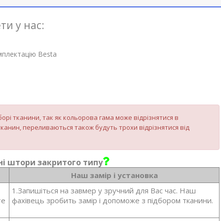
ти у нас:
мплектацію Besta
орі тканини, так як кольорова гама може відрізнятися в
канин, переливаються також будуть трохи відрізнятися від
і штори закритого типу
Наш замір і установка
1.Запишіться на завмер у зручний для Вас час. Наш
те
фахівець зробить замір і допоможе з підбором тканини.