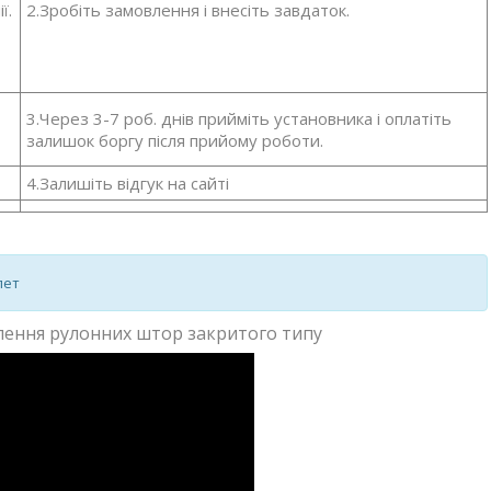
ї.
2.Зробіть замовлення і внесіть завдаток.
3.Через 3-7 роб. днів прийміть установника і оплатіть
залишок боргу після прийому роботи.
4.Залишіть відгук на сайті
лет
влення рулонних штор закритого типу