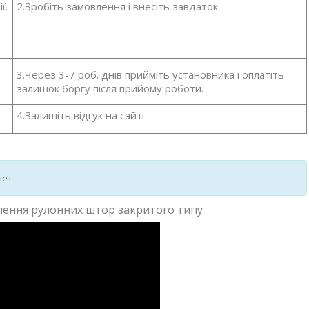
ї.
2.Зробіть замовлення і внесіть завдаток.
3.Через 3-7 роб. днів прийміть установника і оплатіть
залишок боргу після прийому роботи.
4.Залишіть відгук на сайті
лет
влення рулонних штор закритого типу