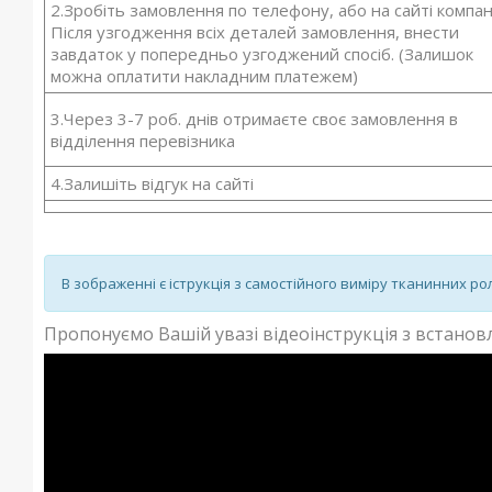
2.Зробіть замовлення по телефону, або на сайті компані
Після узгодження всіх деталей замовлення, внести
завдаток у попередньо узгоджений спосіб. (Залишок
можна оплатити накладним платежем)
3.Через 3-7 роб. днів отримаєте своє замовлення в
відділення перевізника
4.Залишіть відгук на сайті
В зображенні є іструкція з самостійного виміру тканинних ро
Пропонуємо Вашій увазі відеоінструкція з встано