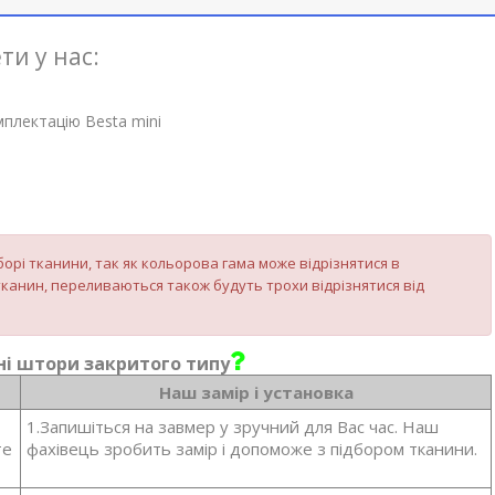
ти у нас:
плектацію Besta mini
орі тканини, так як кольорова гама може відрізнятися в
канин, переливаються також будуть трохи відрізнятися від
і штори закритого типу
Наш замір і установка
1.Запишіться на завмер у зручний для Вас час. Наш
те
фахівець зробить замір і допоможе з підбором тканини.