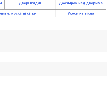
и
Двері вхідні
До
озырек над дверима
ливи, москітні сітки
Укоси на вікна