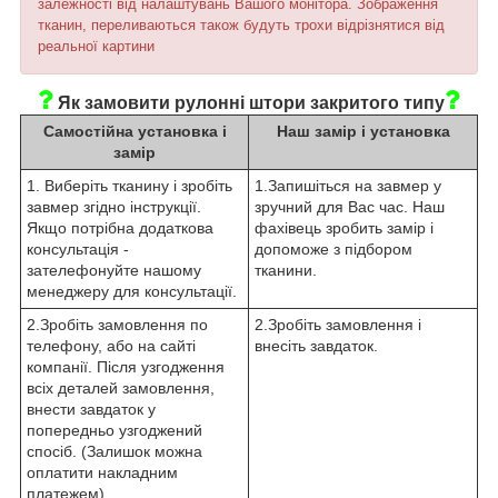
залежності від налаштувань Вашого монітора. Зображення
тканин, переливаються також будуть трохи відрізнятися від
реальної картини
Як замовити рулонні штори закритого типу
Самостійна установка і
Наш замір і установка
замір
1. Виберіть тканину і зробіть
1.Запишіться на завмер у
завмер згідно інструкції.
зручний для Вас час. Наш
Якщо потрібна додаткова
фахівець зробить замір і
консультація -
допоможе з підбором
зателефонуйте нашому
тканини.
менеджеру для консультації.
2.Зробіть замовлення по
2.Зробіть замовлення і
телефону, або на сайті
внесіть завдаток.
компанії. Після узгодження
всіх деталей замовлення,
внести завдаток у
попередньо узгоджений
спосіб. (Залишок можна
оплатити накладним
платежем)