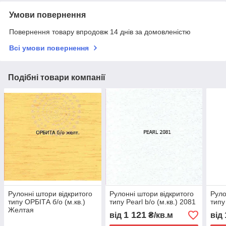
Умови повернення
Повернення товару впродовж 14 днів за домовленістю
Всі умови повернення
Подібні товари компанії
Рулонні штори відкритого
Рулонні штори відкритого
Руло
типу ОРБІТА б/о (м.кв.)
типу Pearl b/o (м.кв.) 2081
типу
Желтая
1 121
від
₴/кв.м
від