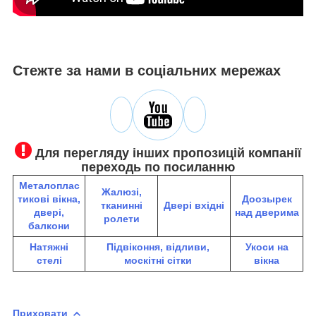
Стежте за нами в соціальних мережах
Для перегляду інших пропозицій компанії
переходь по посиланню
Металоплас
Жалюзі,
тикові вікна,
До
озырек
тканинні
Двері вхідні
двері,
над дверима
ролети
балкони
Натяжні
Підвіконня, відливи,
Укоси на
стелі
москітні сітки
вікна
Приховати