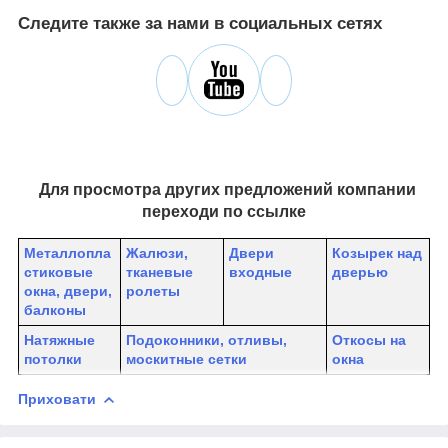
Следите также за нами в социальных сетях
Для просмотра других предложений компании
переходи по ссылке
Металлопла
Жалюзи,
Двери
К
озырек над
стиковые
тканевые
входные
дверью
окна, двери,
ролеты
балконы
Натяжные
Подоконники, отливы,
Откосы на
потолки
москитные сетки
окна
Приховати