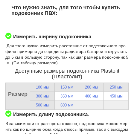
Что нужно знать, для того чтобы купить
подоконник ПВХ:
Измерить ширину подоконника.
Для этого нужно измерить расстояние от подставочного про
филя примерно до середины радиатора батареи и округлить
до 5 см в большую сторону, так как шаг размера подоконник 5
м. (См таблицу размеров)
Доступные размеры подоконника Plastolit
(Пластолит)
100 мм
150 мм
200 мм
250 мм
Размер
300 мм
350 мм
400 мм
450 мм
500 мм
600 мм
Измерить длину подоконника.
В зависимости от разворота откосов, подоконника можно мер
ить как по ширине окна когда откосы прямые, так и с выходом