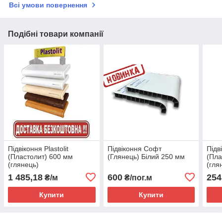
Всі умови повернення
Подібні товари компанії
Підвіконня Plastolit
Підвіконня Софт
Підві
(Пластолит) 600 мм
(Глянець) Білий 250 мм
(Пла
(глянець)
(гля
1 485,18
600
254
₴/м
₴/пог.м
Купити
Купити