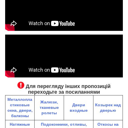
Для перегляду інших пропозицій
переходьте за посиланнями
Металлопла
Жалюзи,
стиковые
Двери
К
озырек над
тканевые
окна, двери,
входные
дверью
ролеты
балконы
Натяжные
Подоконники, отливы,
Откосы на