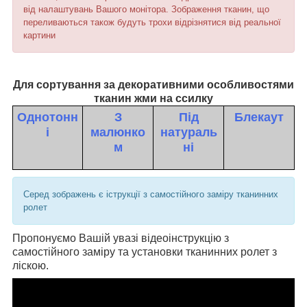
від налаштувань Вашого монітора. Зображення тканин, що
переливаються також будуть трохи відрізнятися від реальної
картини
Для сортування за декоративними особливостями
тканин жми на ссилку
Однотонн
З
Під
Блекаут
і
малюнко
натураль
м
ні
Серед зображень є іструкції з самостійного заміру тканинних
ролет
Пропонуємо Вашій увазі відеоінструкцію з
самостійного заміру та установки тканинних ролет з
ліскою.