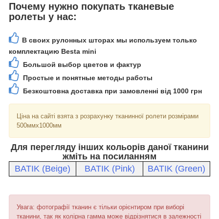
Почему нужно покупать тканевые
ролеты у нас:
В своих рулонных шторах мы используем только
комплектацию Besta mini
Большой выбор цветов и фактур
Простые и понятные методы работы
Безкоштовна доставка при замовленні від 1000 грн
Ціна на сайті взята з розрахунку тканинної ролети розмірами
500ммх1000мм
Для перегляду інших кольорів даної тканини
жміть на посиланням
BATIK (Beige)
BATIK (Pink)
BATIK (Green)
Увага: фотографії тканин є тільки орієнтиром при виборі
тканини, так як колірна гамма може відрізнятися в залежності