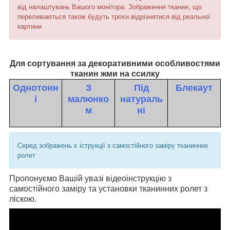
від налаштувань Вашого монітора. Зображення тканин, що
переливаються також будуть трохи відрізнятися від реальної
картини
Для сортування за декоративними особливостями
тканин жми на ссилку
Однотонн
З
Під
Блекаут
і
малюнко
натураль
м
ні
Серед зображень є іструкції з самостійного заміру тканинних
ролет
Пропонуємо Вашій увазі відеоінструкцію з
самостійного заміру та установки тканинних ролет з
ліскою.