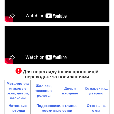
Для перегляду інших пропозицій
переходьте за посиланнями
Металлопла
Жалюзи,
стиковые
Двери
К
озырек над
тканевые
окна, двери,
входные
дверью
ролеты
балконы
Натяжные
Подоконники, отливы,
Откосы на
потолки
москитные сетки
окна