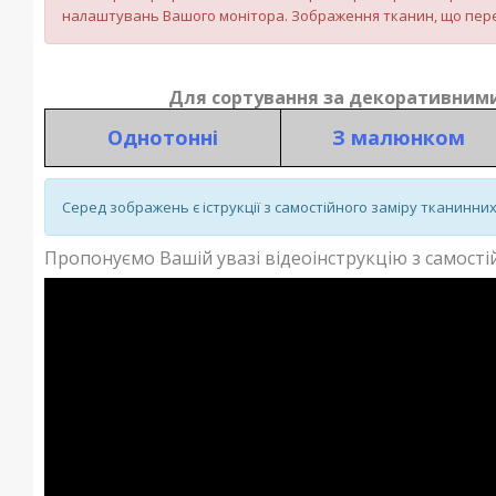
налаштувань Вашого монітора. Зображення тканин, що пере
Для сортування за декоративними
Однотонні
З малюнком
Серед зображень є іструкції з самостійного заміру тканинни
Пропонуємо Вашій увазі відеоінструкцію з самостій