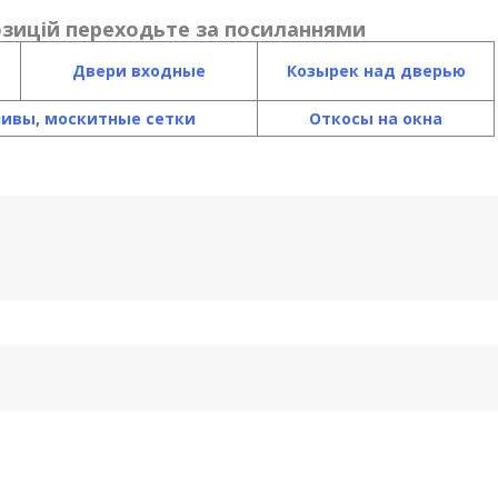
зицій переходьте за посиланнями
Двери входные
К
озырек над дверью
ливы, москитные сетки
Откосы на окна