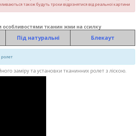
ливаються також будуть трохи відрізнятися від реальної картини
 особливостями тканин жми на ссилку
Під натуральні
Блекаут
х ролет
ного заміру та установки тканинних ролет з ліскою.