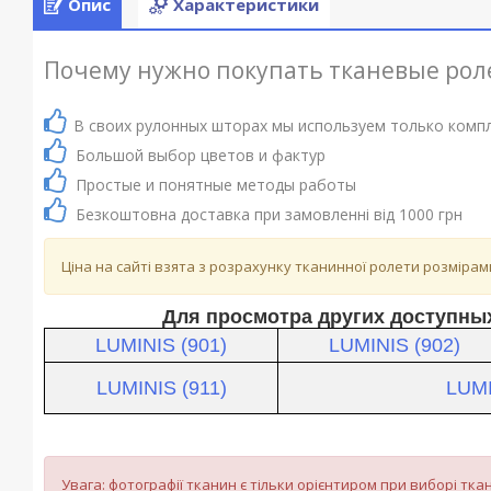
Опис
Характеристики
Почему нужно покупать тканевые роле
В своих рулонных шторах мы используем только компл
Большой выбор цветов и фактур
Простые и понятные методы работы
Безкоштовна доставка при замовленні від 1000 грн
Ціна на сайті взята з розрахунку тканинної ролети розміра
Для просмотра других доступных
LUMINIS (901)
LUMINIS (902)
LUMINIS (911)
LUMI
Увага: фотографії тканин є тільки орієнтиром при виборі ткан