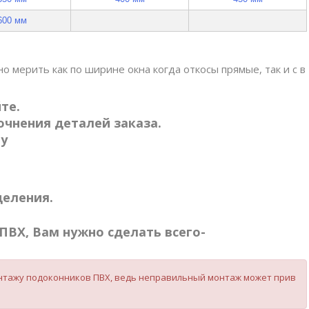
600 мм
о мерить как по ширине окна когда откосы прямые, так и с в
те.
чнения деталей заказа.
ту
деления.
ПВХ, Вам нужно сделать всего-
монтажу подоконников ПВХ, ведь неправильный монтаж может прив