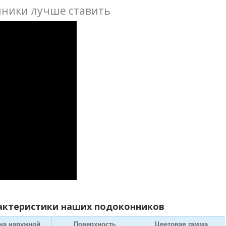
нники лучше ставить
актеристики наших подоконников
на наружной
Поверхность
Цветовая гамма