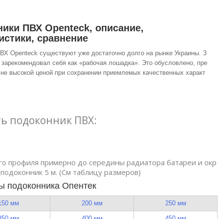
ики ПВХ Openteck, описание,
истики, сравнение
ВХ Openteck существуют уже достаточно долго на рынке Украины. З
н зарекомендовал себя как «рабочая лошадка». Это обусловлено, пре
о не высокой ценой при сохранении приемлемых качественных характ
ть подоконник ПВХ:
го профиля примерно до середины радиатора батареи и окр
 подоконник 5 м. (См таблицу размеров)
ы подоконника Опентек
150 мм
200 мм
250 мм
350 мм
400 мм
450 мм