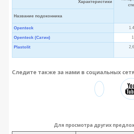
Характеристики
ст
Название подоконника
Openteck
1.
Openteck (Сатин)
1
Plastolit
2,
Следите также за нами в социальных сет
Для просмотра других предло