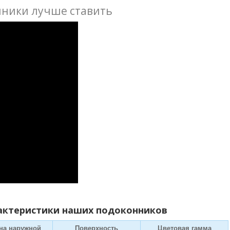
нники лучше ставить
актеристики наших подоконников
на наружной
Поверхность
Цветовая гамма