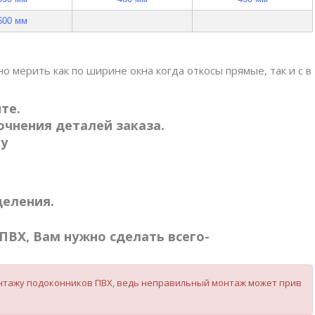
600 мм
о мерить как по ширине окна когда откосы прямые, так и с в
те.
чнения деталей заказа.
ту
деления.
ПВХ, Вам нужно сделать всего-
монтажу подоконников ПВХ, ведь неправильный монтаж может прив