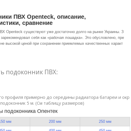
ики ПВХ Openteck, описание,
истики, сравнение
ВХ Openteck существуют уже достаточно долго на рынке Украины. З
н зарекомендовал себя как «рабочая лошадка». Это обусловлено, пре
о не высокой ценой при сохранении приемлемых качественных характ
ть подоконник ПВХ:
го профиля примерно до середины радиатора батареи и окр
 подоконник 5 м. (См таблицу размеров)
ы подоконника Опентек
150 мм
200 мм
250 мм
350 мм
400 мм
450 мм