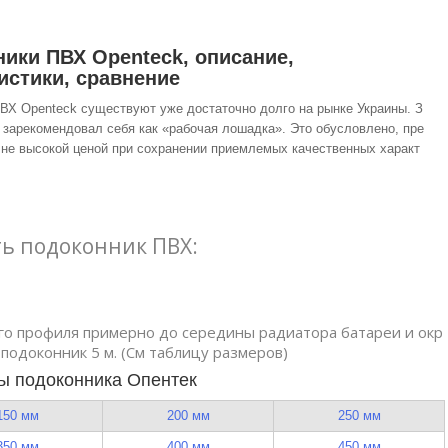
ики ПВХ Openteck, описание,
истики, сравнение
ВХ Openteck существуют уже достаточно долго на рынке Украины. З
н зарекомендовал себя как «рабочая лошадка». Это обусловлено, пре
о не высокой ценой при сохранении приемлемых качественных характ
ть подоконник ПВХ:
го профиля примерно до середины радиатора батареи и окр
 подоконник 5 м. (См таблицу размеров)
ы подоконника Опентек
150 мм
200 мм
250 мм
350 мм
400 мм
450 мм