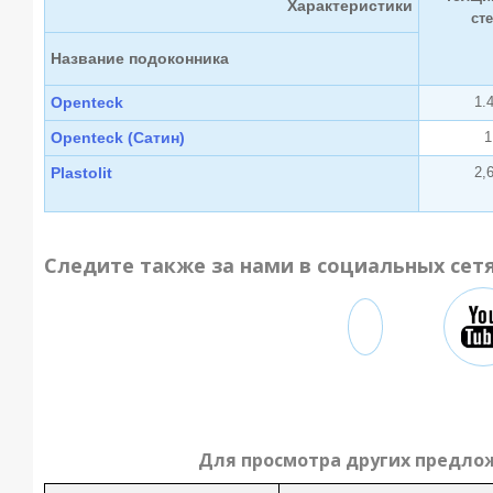
Характеристики
ст
Название подоконника
Openteck
1.
Openteck (Сатин)
1
Plastolit
2,
Следите также за нами в социальных сет
Для просмотра других предло