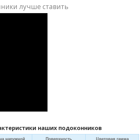
нники лучше ставить
актеристики наших подоконников
на наружной
Поверхность
Цветовая гамма