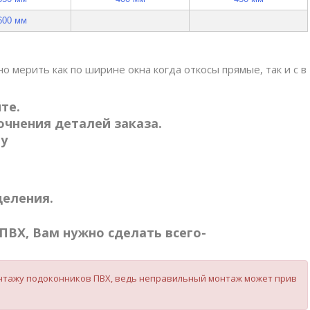
600 мм
о мерить как по ширине окна когда откосы прямые, так и с в
те.
чнения деталей заказа.
ту
деления.
ПВХ, Вам нужно сделать всего-
монтажу подоконников ПВХ, ведь неправильный монтаж может прив